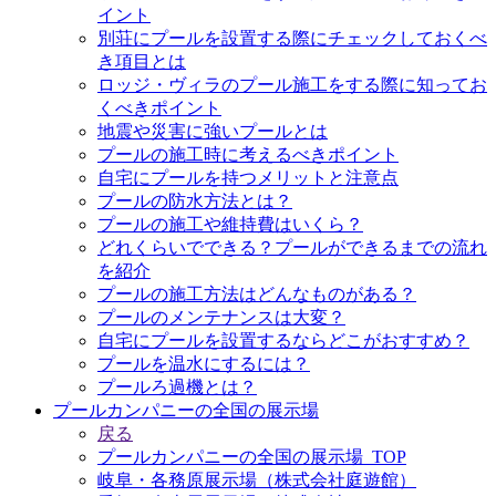
イント
別荘にプールを設置する際にチェックしておくべ
き項目とは
ロッジ・ヴィラのプール施工をする際に知ってお
くべきポイント
地震や災害に強いプールとは
プールの施工時に考えるべきポイント
自宅にプールを持つメリットと注意点
プールの防水方法とは？
プールの施工や維持費はいくら？
どれくらいでできる？プールができるまでの流れ
を紹介
プールの施工方法はどんなものがある？
プールのメンテナンスは大変？
自宅にプールを設置するならどこがおすすめ？
プールを温水にするには？
プールろ過機とは？
プールカンパニーの全国の展示場
戻る
プールカンパニーの全国の展示場_TOP
岐阜・各務原展示場（株式会社庭遊館）