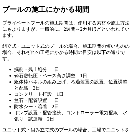
プールの施工にかかる期間
プライベートプールの施工期間は、使用する素材や施工方法
にもよりますが、一般的に、
2週間～2カ月ほど
といわれてい
ます。
組立式・ユニット式のプールの場合、施工期間の短いものの
場合、それぞれの工程にかかる時間の目安は以下の通りで
す。
掘削・残土処分 1日
砕石敷転圧・ベース高さ調整 1日
躯体枠パネルの組み上げ、ろ過装置の設置、位置調整
と配筋 2日
コンクリート打設 1日
笠石・配管設置 1日
防水シート溶着 2日
ポンプ設置・配管接続、コントローラー電気配線、水
張り・試運転 2日
ユニット式・組み立て式のプールの場合、工場でユニットを