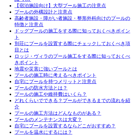
【宿泊施設向け】大型プール施工の注意点
プールの外構設計と注意点
高齢者施設・障がい者施設・整形外科向けのプールの
特徴と注意点
ドッグプールの施工をする際に知っておくべきポイン
ト
別荘にプールを設置する際にチェックしておくべき項
目とは
ロッジ・ヴィラのプール施工をする際に知っておくべ
きポイント
地震や災害に強いプールとは
プールの施工時に考えるべきポイント
自宅にプールを持つメリットと注意点
プールの防水方法とは？
プールの施工や維持費はいくら？
どれくらいでできる？プールができるまでの流れを紹
介
プールの施工方法はどんなものがある？
プールのメンテナンスは大変？
自宅にプールを設置するならどこがおすすめ？
プールを温水にするには？