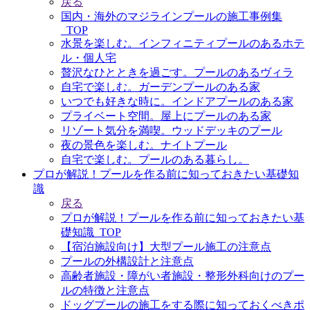
戻る
国内・海外のマジラインプールの施工事例集
_TOP
水景を楽しむ。インフィニティプールのあるホテ
ル・個人宅
贅沢なひとときを過ごす。プールのあるヴィラ
自宅で楽しむ。ガーデンプールのある家
いつでも好きな時に。インドアプールのある家
プライベート空間。屋上にプールのある家
リゾート気分を満喫。ウッドデッキのプール
夜の景色を楽しむ。ナイトプール
自宅で楽しむ。プールのある暮らし。
プロが解説！プールを作る前に知っておきたい基礎知
識
戻る
プロが解説！プールを作る前に知っておきたい基
礎知識_TOP
【宿泊施設向け】大型プール施工の注意点
プールの外構設計と注意点
高齢者施設・障がい者施設・整形外科向けのプー
ルの特徴と注意点
ドッグプールの施工をする際に知っておくべきポ