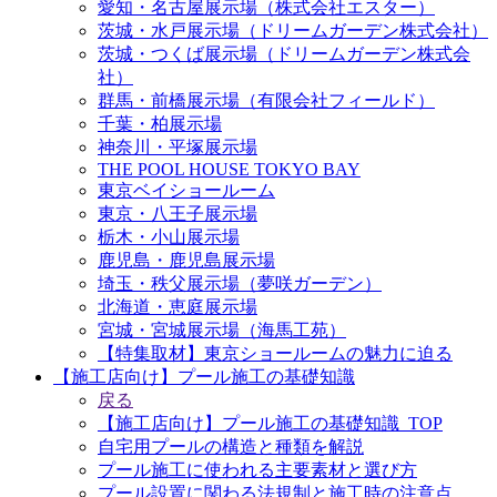
愛知・名古屋展示場（株式会社エスター）
茨城・水戸展示場（ドリームガーデン株式会社）
茨城・つくば展示場（ドリームガーデン株式会
社）
群馬・前橋展示場（有限会社フィールド）
千葉・柏展示場
神奈川・平塚展示場
THE POOL HOUSE TOKYO BAY
東京ベイショールーム
東京・八王子展示場
栃木・小山展示場
鹿児島・鹿児島展示場
埼玉・秩父展示場（夢咲ガーデン）
北海道・恵庭展示場
宮城・宮城展示場（海馬工苑）
【特集取材】東京ショールームの魅力に迫る
【施工店向け】プール施工の基礎知識
戻る
【施工店向け】プール施工の基礎知識_TOP
自宅用プールの構造と種類を解説
プール施工に使われる主要素材と選び方
プール設置に関わる法規制と施工時の注意点