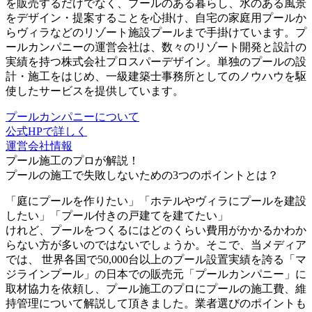
を販売するだけでなく、プールのある暮らし、水のある風景
をデザイン・提案することを心掛け、自宅の家庭用プールか
らヴィラなどのリゾート施設プールまで手掛けています。プ
ールカンパニーの運営会社は、数々のリゾート開発と設計の
実績を持つ株式会社プロスパーデザイン。単独のプールの設
計・施工をはじめ、一級建築士事務所としてのノウハウを駆
使したサービスを提供しています。
プールカンパニーについて
公式HPで詳しく
運営会社情報
プール施工のプロが解説！
プールの施工で失敗しないための3つのポイントとは？
「庭にプールを作りたい」「ホテルやヴィラにプールを建設
したい」「プール付きの戸建てを建てたい」
けれど、プールをつくるにはどのくらい費用がかかるかわか
らない方が多いのではないでしょうか。そこで、当メディア
では、 世界各国で50,000台以上のプール設置実績を誇る「マ
ジラインプール」の日本での販売元「プールカンパニー」に
取材協力を依頼し、プール施工のプロにプールの施工費、維
持管理について解説して頂きました。業者選びのポイントも